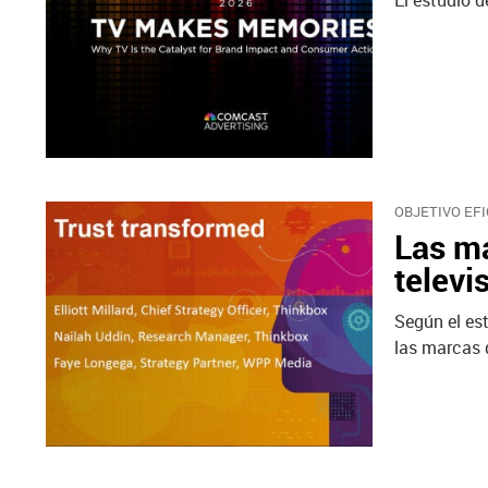
El estudio 
OBJETIVO EFI
Las ma
televi
Según el es
las marcas d