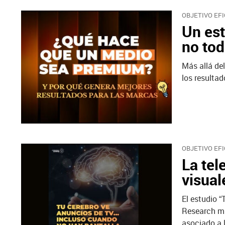
OBJETIVO EFI
Un est
no tod
Más allá de
los resultad
OBJETIVO EFI
La tel
visua
El estudio “
Research mu
asociado a 