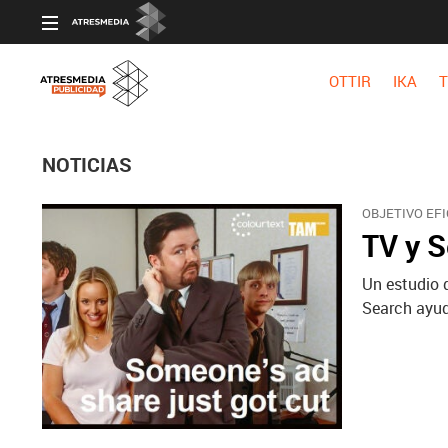
OTTIR
IKA
T
NOTICIAS
OBJETIVO EFI
TV y S
Un estudio 
Search ayud