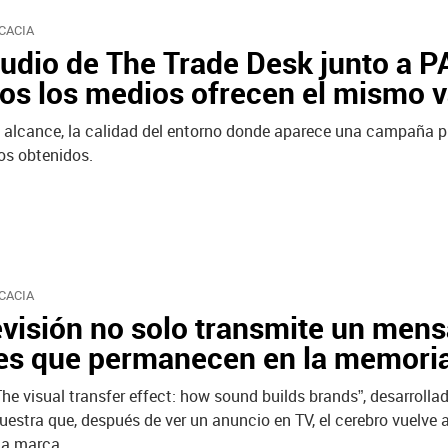
CACIA
udio de The Trade Desk junto a 
os los medios ofrecen el mismo v
l alcance, la calidad del entorno donde aparece una campaña pu
os obtenidos.
CACIA
evisión no solo transmite un men
les que permanecen en la memori
The visual transfer effect: how sound builds brands”, desarrol
estra que, después de ver un anuncio en TV, el cerebro vuelve
la marca.