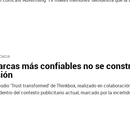
de Comcast Advertising 'TV makes memories' demuestra que la a
CACIA
rcas más confiables no se constr
sión
tudio 'Trust transformed' de Thinkbox, realizado en colaboració
entro del contexto publicitario actual, marcado por la incerti