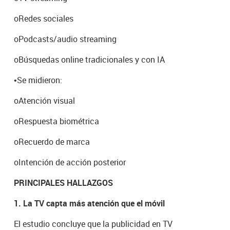
o
Redes sociales
o
Podcasts/audio streaming
o
Búsquedas online tradicionales y con IA
•
Se midieron:
o
Atención visual
o
Respuesta biométrica
o
Recuerdo de marca
o
Intención de acción posterior
PRINCIPALES HALLAZGOS
1. La TV capta más atención que el móvil
El estudio concluye que la publicidad en TV