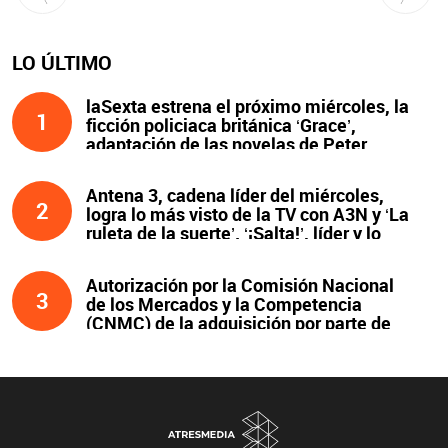
LO ÚLTIMO
laSexta estrena el próximo miércoles, la
1
ficción policiaca británica ‘Grace’,
adaptación de las novelas de Peter
James y protagonizada por John Simm
Antena 3, cadena líder del miércoles,
2
logra lo más visto de la TV con A3N y ‘La
ruleta de la suerte’. ‘¡Salta!’, líder y lo
más visto de la noche
Autorización por la Comisión Nacional
3
de los Mercados y la Competencia
(CNMC) de la adquisición por parte de
Atresmedia del 100 % del capital social
de Clear Channel España, S.L.U., y
compromisos asumidos