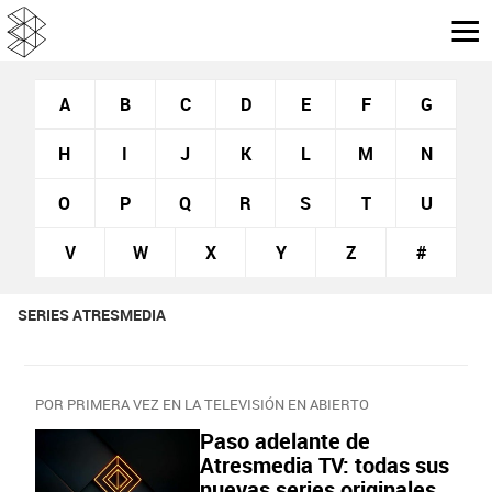
A
B
C
D
E
F
G
H
I
J
K
L
M
N
O
P
Q
R
S
T
U
V
W
X
Y
Z
#
SERIES ATRESMEDIA
POR PRIMERA VEZ EN LA TELEVISIÓN EN ABIERTO
Paso adelante de
Atresmedia TV: todas sus
nuevas series originales