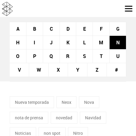
A
B
C
D
E
F
G
H
I
J
K
L
M
N
O
P
Q
R
S
T
U
V
W
X
Y
Z
#
Nueva temporada
Neox
Nova
nota de prensa
novedad
Navidad
Noticias
non spot
Nitro