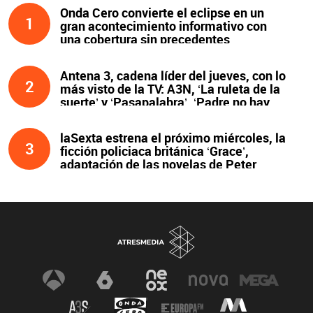
Onda Cero convierte el eclipse en un
1
gran acontecimiento informativo con
una cobertura sin precedentes
Antena 3, cadena líder del jueves, con lo
2
más visto de la TV: A3N, ‘La ruleta de la
suerte’ y ‘Pasapalabra’. ‘Padre no hay
más que uno’, líder de la noche
laSexta estrena el próximo miércoles, la
3
ficción policiaca británica ‘Grace’,
adaptación de las novelas de Peter
James y protagonizada por John Simm