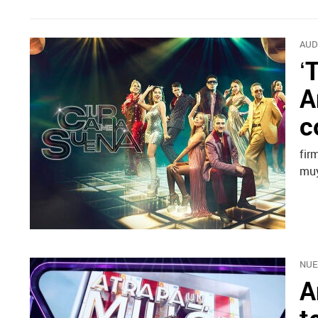
AUD
‘
A
c
fir
muy
NUE
A