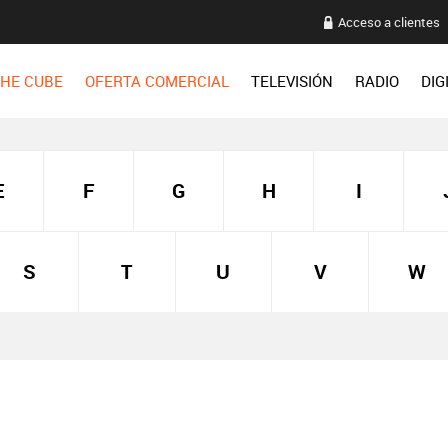
Acceso a clientes
HE CUBE
OFERTA COMERCIAL
TELEVISIÓN
RADIO
DIG
E
F
G
H
I
S
T
U
V
W