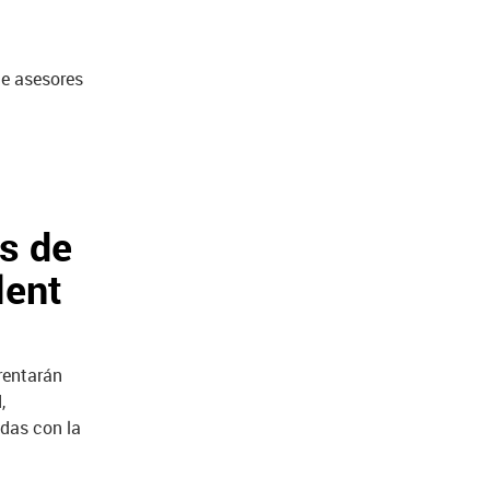
de asesores
s de
lent
rentarán
,
adas con la