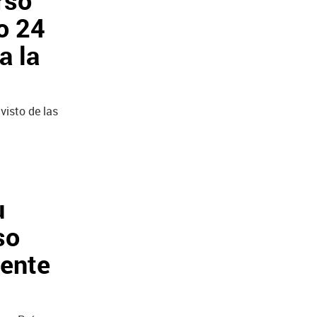
rso
o 24
a la
visto de las
u
so
mente