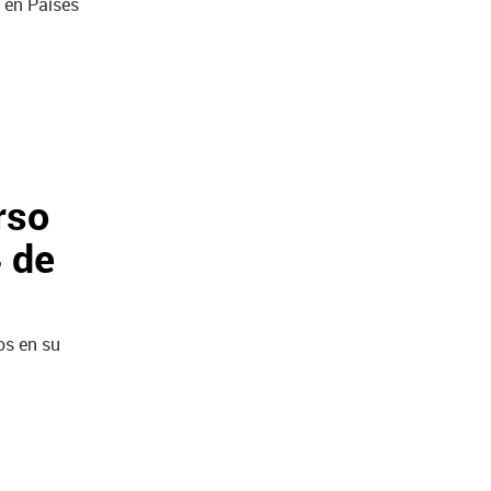
 en Países
rso
4 de
os en su