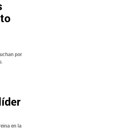
s
ito
luchan por
s.
líder
reina en la