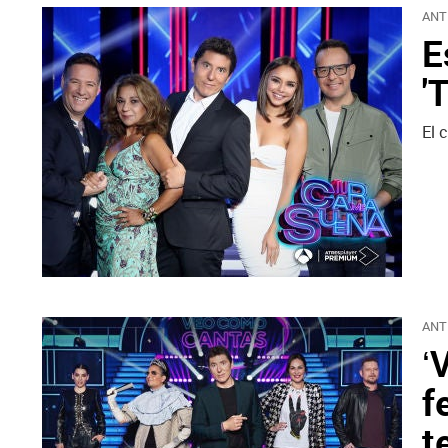
ANT
E
'
El 
ANT
‘
f
t