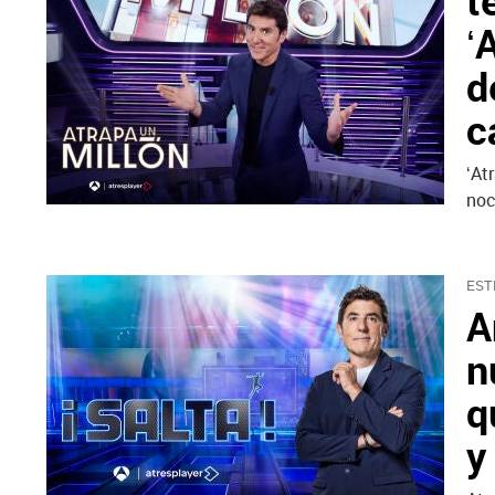
t
‘
d
c
‘At
noc
EST
A
n
q
y