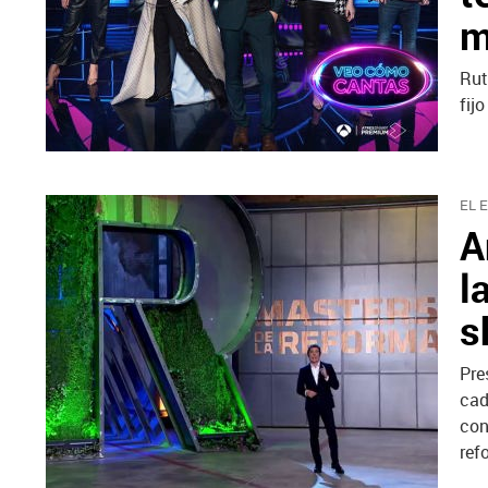
m
Rut
fij
EL 
A
l
s
Pre
cad
con
ref