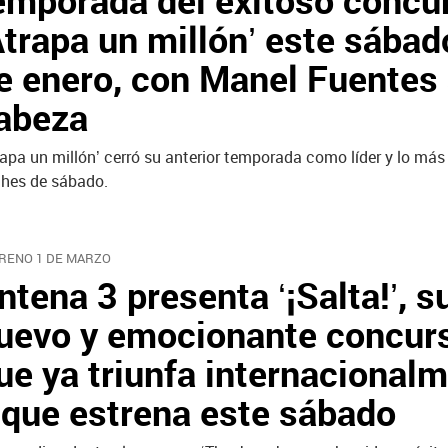
emporada del exitoso concu
Atrapa un millón’ este sábad
e enero, con Manel Fuentes 
abeza
rapa un millón’ cerró su anterior temporada como líder y lo más 
hes de sábado.
RENO 1 DE MARZO
ntena 3 presenta ‘¡Salta!’, s
uevo y emocionante concur
ue ya triunfa internacional
 que estrena este sábado