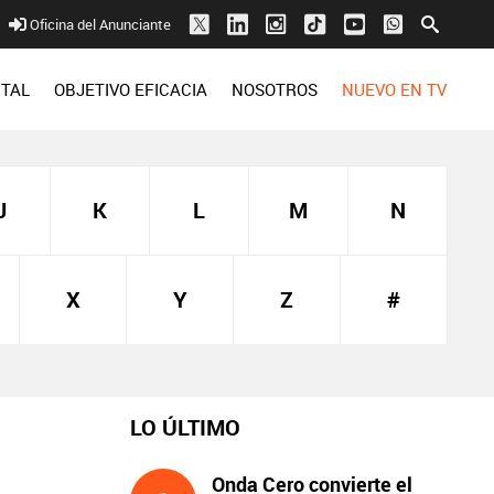
Oficina del Anunciante
ITAL
OBJETIVO EFICACIA
NOSOTROS
NUEVO EN TV
J
K
L
M
N
X
Y
Z
#
LO ÚLTIMO
Onda Cero convierte el