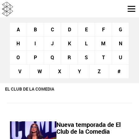
A
B
C
D
E
F
G
H
I
J
K
L
M
N
O
P
Q
R
S
T
U
V
W
X
Y
Z
#
EL CLUB DE LA COMEDIA
Nueva temporada de El
Club de la Comedia