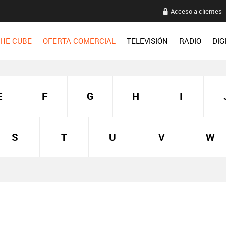
Acceso a clientes
HE CUBE
OFERTA COMERCIAL
TELEVISIÓN
RADIO
DIG
E
F
G
H
I
S
T
U
V
W