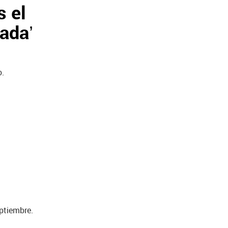
s el
ada’
o.
ptiembre.