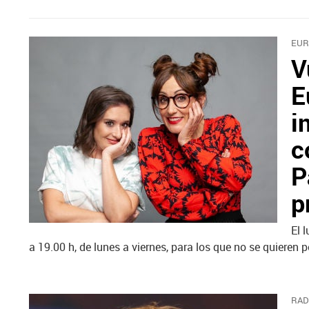
EUR
V
E
i
c
P
p
El 
a 19.00 h, de lunes a viernes, para los que no se quieren p
RAD