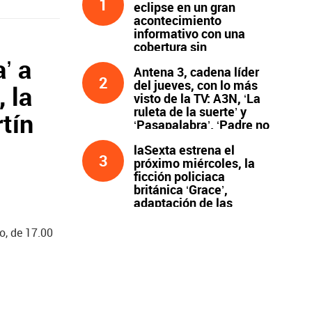
1
eclipse en un gran
acontecimiento
informativo con una
cobertura sin
precedentes
’ a
Antena 3, cadena líder
2
del jueves, con lo más
 la
visto de la TV: A3N, ‘La
ruleta de la suerte’ y
tín
‘Pasapalabra’. ‘Padre no
hay más que uno’, líder
laSexta estrena el
de la noche
3
próximo miércoles, la
ficción policiaca
británica ‘Grace’,
adaptación de las
novelas de Peter James
y protagonizada por
o, de 17.00
John Simm