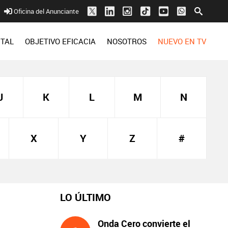
Oficina del Anunciante
ITAL
OBJETIVO EFICACIA
NOSOTROS
NUEVO EN TV
J
K
L
M
N
X
Y
Z
#
LO ÚLTIMO
Onda Cero convierte el