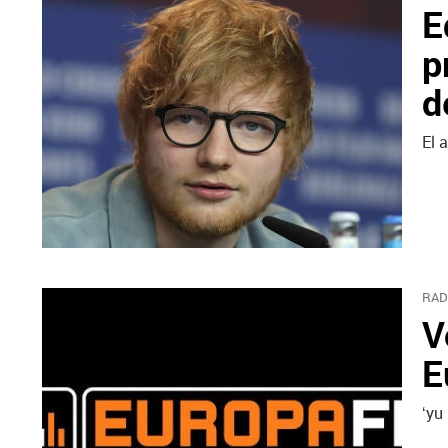
E
p
d
El 
RAD
V
E
‘yu