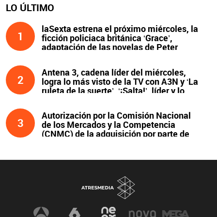
LO ÚLTIMO
laSexta estrena el próximo miércoles, la
1
ficción policiaca británica ‘Grace’,
adaptación de las novelas de Peter
James y protagonizada por John Simm
Antena 3, cadena líder del miércoles,
2
logra lo más visto de la TV con A3N y ‘La
ruleta de la suerte’. ‘¡Salta!’, líder y lo
más visto de la noche
Autorización por la Comisión Nacional
3
de los Mercados y la Competencia
(CNMC) de la adquisición por parte de
Atresmedia del 100 % del capital social
de Clear Channel España, S.L.U., y
compromisos asumidos