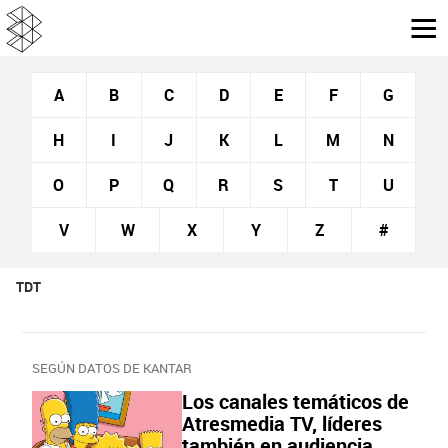
A
B
C
D
E
F
G
H
I
J
K
L
M
N
O
P
Q
R
S
T
U
V
W
X
Y
Z
#
TDT
SEGÚN DATOS DE KANTAR
Los canales temáticos de
Atresmedia TV, líderes
también en audiencia