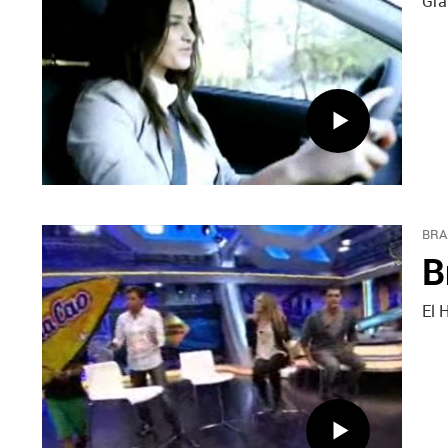
Gra
BRA
B
El 