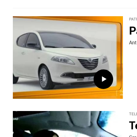
PAT
P
Ant
TEL
T