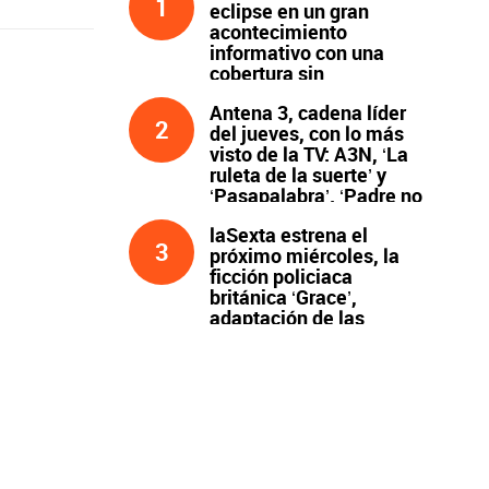
1
eclipse en un gran
acontecimiento
informativo con una
cobertura sin
precedentes
Antena 3, cadena líder
2
del jueves, con lo más
visto de la TV: A3N, ‘La
ruleta de la suerte’ y
‘Pasapalabra’. ‘Padre no
hay más que uno’, líder
laSexta estrena el
de la noche
3
próximo miércoles, la
ficción policiaca
británica ‘Grace’,
adaptación de las
novelas de Peter James
y protagonizada por
John Simm