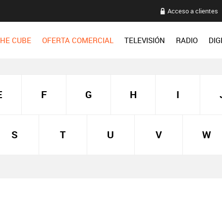
Acceso a clientes
HE CUBE
OFERTA COMERCIAL
TELEVISIÓN
RADIO
DIG
E
F
G
H
I
S
T
U
V
W