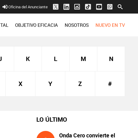
Oficina del Anunciante
ITAL
OBJETIVO EFICACIA
NOSOTROS
NUEVO EN TV
J
K
L
M
N
X
Y
Z
#
LO ÚLTIMO
Onda Cero convierte el