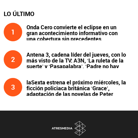
LO ÚLTIMO
Onda Cero convierte el eclipse en un
1
gran acontecimiento informativo con
una cobertura sin precedentes
Antena 3, cadena líder del jueves, con lo
2
más visto de la TV: A3N, ‘La ruleta de la
suerte’ y ‘Pasapalabra’. ‘Padre no hay
más que uno’, líder de la noche
laSexta estrena el próximo miércoles, la
3
ficción policiaca británica ‘Grace’,
adaptación de las novelas de Peter
James y protagonizada por John Simm