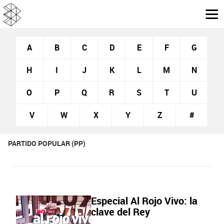
A
B
C
D
E
F
G
H
I
J
K
L
M
N
O
P
Q
R
S
T
U
V
W
X
Y
Z
#
PARTIDO POPULAR (PP)
Especial Al Rojo Vivo: la
clave del Rey