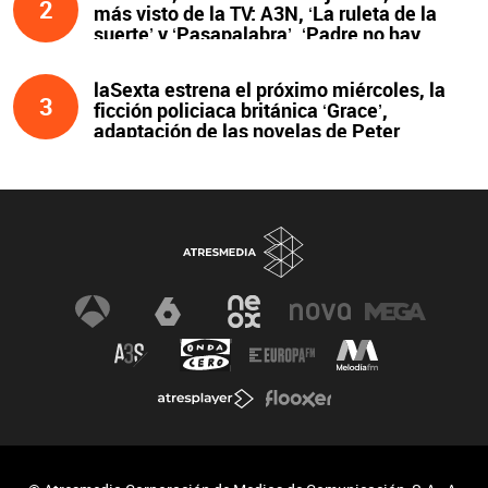
2
más visto de la TV: A3N, ‘La ruleta de la
suerte’ y ‘Pasapalabra’. ‘Padre no hay
más que uno’, líder de la noche
laSexta estrena el próximo miércoles, la
3
ficción policiaca británica ‘Grace’,
adaptación de las novelas de Peter
James y protagonizada por John Simm