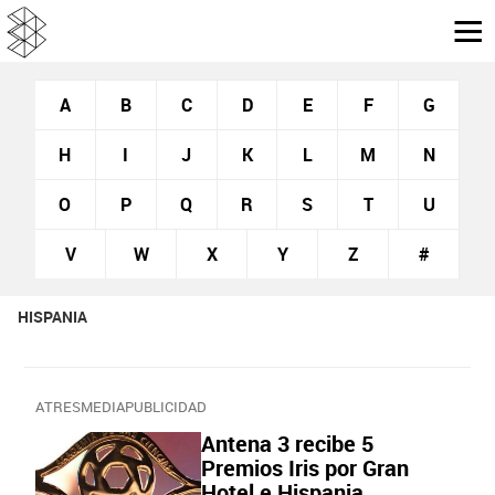
A
B
C
D
E
F
G
H
I
J
K
L
M
N
O
P
Q
R
S
T
U
V
W
X
Y
Z
#
HISPANIA
ATRESMEDIAPUBLICIDAD
Antena 3 recibe 5
Premios Iris por Gran
Hotel e Hispania