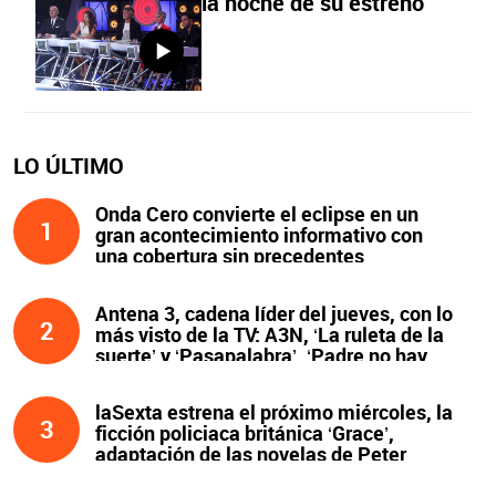
la noche de su estreno
LO ÚLTIMO
Onda Cero convierte el eclipse en un
1
gran acontecimiento informativo con
una cobertura sin precedentes
Antena 3, cadena líder del jueves, con lo
2
más visto de la TV: A3N, ‘La ruleta de la
suerte’ y ‘Pasapalabra’. ‘Padre no hay
más que uno’, líder de la noche
laSexta estrena el próximo miércoles, la
3
ficción policiaca británica ‘Grace’,
adaptación de las novelas de Peter
James y protagonizada por John Simm