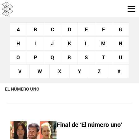
A
B
C
D
E
F
G
H
I
J
K
L
M
N
O
P
Q
R
S
T
U
V
W
X
Y
Z
#
EL NÚMERO UNO
Final de ‘El número uno’