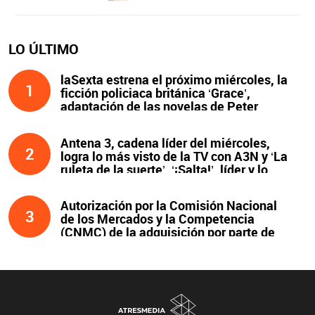
LO ÚLTIMO
laSexta estrena el próximo miércoles, la
1
ficción policiaca británica ‘Grace’,
adaptación de las novelas de Peter
James y protagonizada por John Simm
Antena 3, cadena líder del miércoles,
2
logra lo más visto de la TV con A3N y ‘La
ruleta de la suerte’. ‘¡Salta!’, líder y lo
más visto de la noche
Autorización por la Comisión Nacional
3
de los Mercados y la Competencia
(CNMC) de la adquisición por parte de
Atresmedia del 100 % del capital social
de Clear Channel España, S.L.U., y
compromisos asumidos