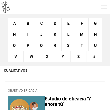
A
B
C
D
E
F
G
H
I
J
K
L
M
N
O
P
Q
R
S
T
U
V
W
X
Y
Z
#
CUALITATIVOS
OBJETIVO EFICACIA
Estudio de eficacia 'Y
ahora tú'