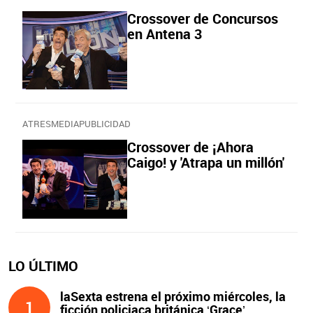
Crossover de Concursos
en Antena 3
ATRESMEDIAPUBLICIDAD
Crossover de ¡Ahora
Caigo! y 'Atrapa un millón'
LO ÚLTIMO
laSexta estrena el próximo miércoles, la
1
ficción policiaca británica ‘Grace’,