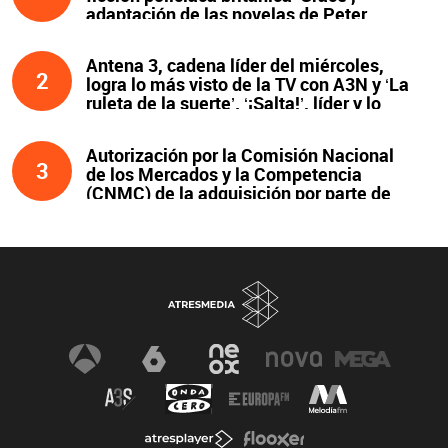
adaptación de las novelas de Peter
James y protagonizada por John Simm
Antena 3, cadena líder del miércoles,
2
logra lo más visto de la TV con A3N y ‘La
ruleta de la suerte’. ‘¡Salta!’, líder y lo
más visto de la noche
Autorización por la Comisión Nacional
3
de los Mercados y la Competencia
(CNMC) de la adquisición por parte de
Atresmedia del 100 % del capital social
de Clear Channel España, S.L.U., y
compromisos asumidos