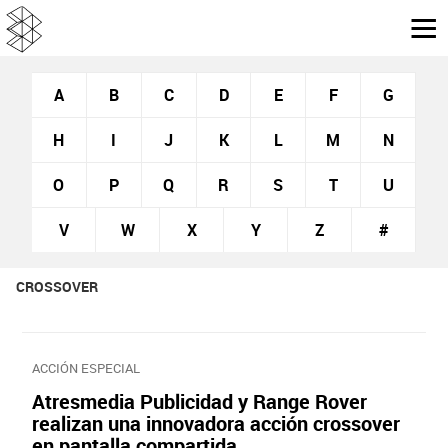
A
B
C
D
E
F
G
H
I
J
K
L
M
N
O
P
Q
R
S
T
U
V
W
X
Y
Z
#
CROSSOVER
ACCIÓN ESPECIAL
Atresmedia Publicidad y Range Rover
realizan una innovadora acción crossover
en pantalla compartida