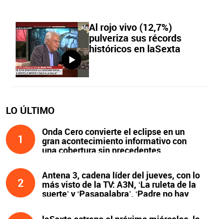
Al rojo vivo (12,7%)
pulveriza sus récords
históricos en laSexta
LO ÚLTIMO
Onda Cero convierte el eclipse en un
1
gran acontecimiento informativo con
una cobertura sin precedentes
Antena 3, cadena líder del jueves, con lo
2
más visto de la TV: A3N, ‘La ruleta de la
suerte’ y ‘Pasapalabra’. ‘Padre no hay
más que uno’, líder de la noche
laSexta estrena el próximo miércoles, la