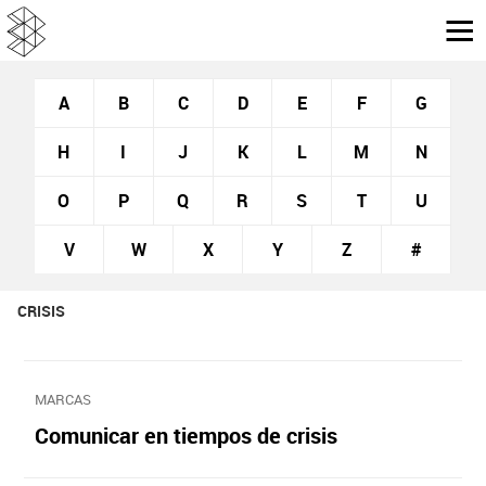
A
B
C
D
E
F
G
H
I
J
K
L
M
N
O
P
Q
R
S
T
U
V
W
X
Y
Z
#
CRISIS
MARCAS
Comunicar en tiempos de crisis