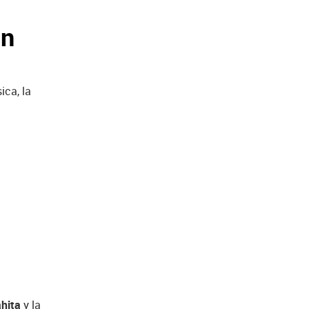
un
ica, la
ahita
y la