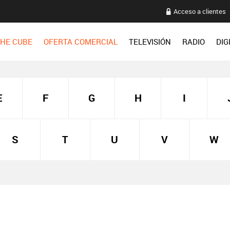
Acceso a clientes
HE CUBE
OFERTA COMERCIAL
TELEVISIÓN
RADIO
DIG
E
F
G
H
I
S
T
U
V
W