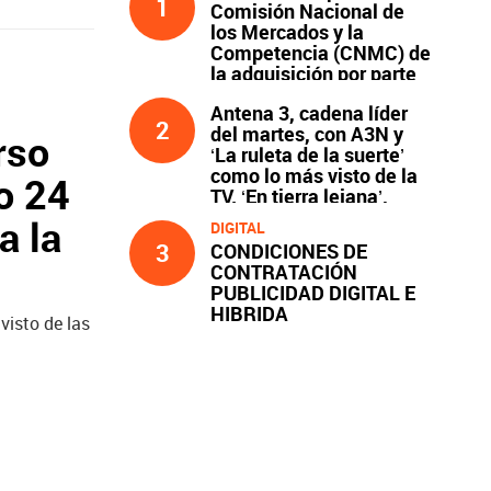
1
Comisión Nacional de
los Mercados y la
Competencia (CNMC) de
la adquisición por parte
de Atresmedia del 100 %
Antena 3, cadena líder
del capital social de
2
del martes, con A3N y
Clear Channel España,
rso
‘La ruleta de la suerte’
S.L.U., y compromisos
como lo más visto de la
asumidos
o 24
TV. ‘En tierra lejana’,
líder y lo más visto de la
a la
DIGITAL
noche
3
CONDICIONES DE
CONTRATACIÓN
PUBLICIDAD DIGITAL E
HIBRIDA
visto de las