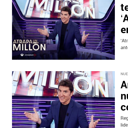
t
‘
e
‘At
ant
NUE
A
n
c
Reg
lid