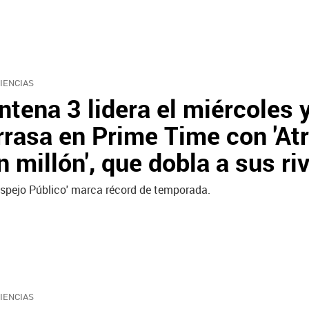
IENCIAS
ntena 3 lidera el miércoles 
rrasa en Prime Time con 'At
n millón', que dobla a sus ri
Espejo Público' marca récord de temporada.
IENCIAS