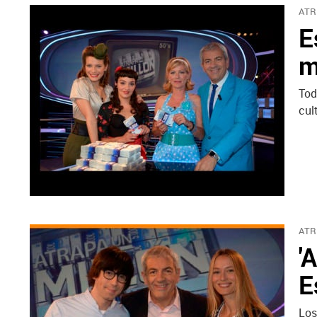
ATR
E
m
Tod
cul
ATR
'
E
Los