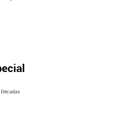
pecial
s Décadas