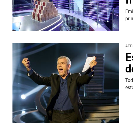
Emi
pri
ATR
E
d
Tod
est