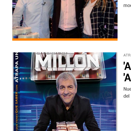
mo
ATR
'
'
Nue
del