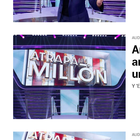
AUD
A
a
u
Y '
AUD