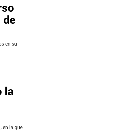
rso
4 de
os en su
 la
, en la que