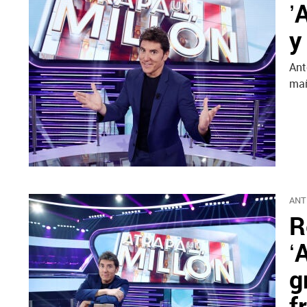
’
y
Ant
ma
ANT
R
‘
g
f