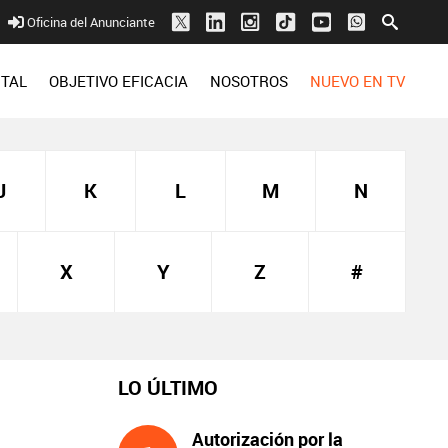
Oficina del Anunciante
ITAL
OBJETIVO EFICACIA
NOSOTROS
NUEVO EN TV
J
K
L
M
N
X
Y
Z
#
LO ÚLTIMO
Autorización por la