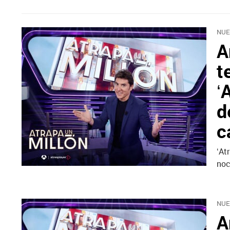
NUE
A
t
‘
d
c
‘At
noc
NUE
A