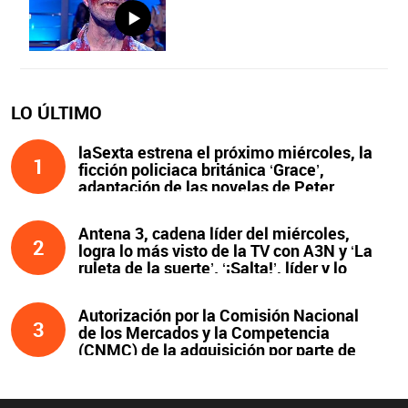
LO ÚLTIMO
laSexta estrena el próximo miércoles, la
1
ficción policiaca británica ‘Grace’,
adaptación de las novelas de Peter
James y protagonizada por John Simm
Antena 3, cadena líder del miércoles,
2
logra lo más visto de la TV con A3N y ‘La
ruleta de la suerte’. ‘¡Salta!’, líder y lo
más visto de la noche
Autorización por la Comisión Nacional
3
de los Mercados y la Competencia
(CNMC) de la adquisición por parte de
Atresmedia del 100 % del capital social
de Clear Channel España, S.L.U., y
compromisos asumidos