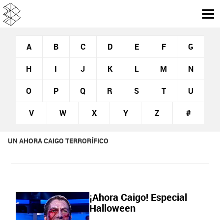
A
B
C
D
E
F
G
H
I
J
K
L
M
N
O
P
Q
R
S
T
U
V
W
X
Y
Z
#
UN AHORA CAIGO TERRORÍFICO
¡Ahora Caigo! Especial
Halloween