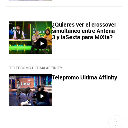
¿Quieres ver el crossover
simultáneo entre Antena
3 y laSexta para MiXta?
TELEPROMO ULTIMA AFFINITY
Telepromo Ultima Affinity