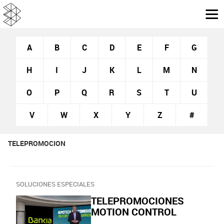
A
B
C
D
E
F
G
H
I
J
K
L
M
N
O
P
Q
R
S
T
U
V
W
X
Y
Z
#
TELEPROMOCION
SOLUCIONES ESPECIALES
TELEPROMOCIONES
MOTION CONTROL