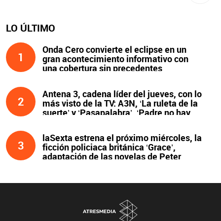
LO ÚLTIMO
Onda Cero convierte el eclipse en un
1
gran acontecimiento informativo con
una cobertura sin precedentes
Antena 3, cadena líder del jueves, con lo
2
más visto de la TV: A3N, ‘La ruleta de la
suerte’ y ‘Pasapalabra’. ‘Padre no hay
más que uno’, líder de la noche
laSexta estrena el próximo miércoles, la
3
ficción policiaca británica ‘Grace’,
adaptación de las novelas de Peter
James y protagonizada por John Simm