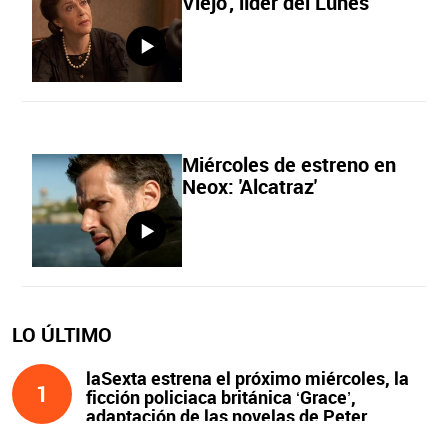
Viejo', líder del Lunes
Miércoles de estreno en
Neox: 'Alcatraz'
LO ÚLTIMO
laSexta estrena el próximo miércoles, la
1
ficción policiaca británica ‘Grace’,
adaptación de las novelas de Peter
James y protagonizada por John Simm