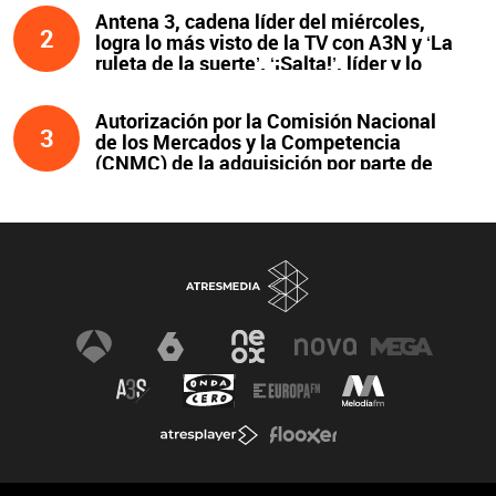
Antena 3, cadena líder del miércoles,
2
logra lo más visto de la TV con A3N y ‘La
ruleta de la suerte’. ‘¡Salta!’, líder y lo
más visto de la noche
Autorización por la Comisión Nacional
3
de los Mercados y la Competencia
(CNMC) de la adquisición por parte de
Atresmedia del 100 % del capital social
de Clear Channel España, S.L.U., y
compromisos asumidos