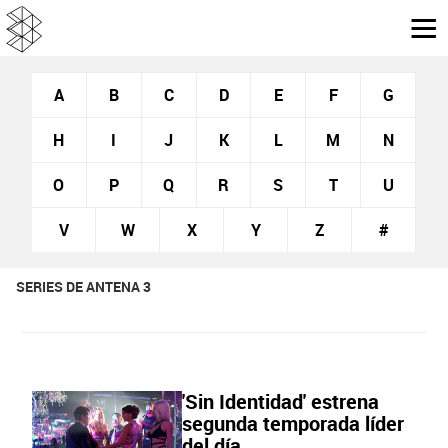
A
B
C
D
E
F
G
H
I
J
K
L
M
N
O
P
Q
R
S
T
U
V
W
X
Y
Z
#
SERIES DE ANTENA 3
'Sin Identidad' estrena
segunda temporada líder
del día