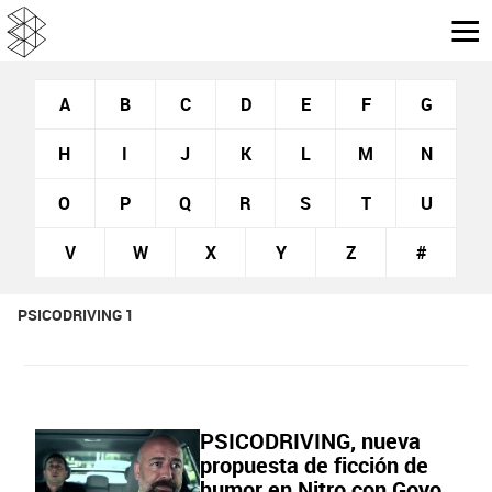
A
B
C
D
E
F
G
H
I
J
K
L
M
N
O
P
Q
R
S
T
U
V
W
X
Y
Z
#
PSICODRIVING 1
PSICODRIVING, nueva
propuesta de ficción de
humor en Nitro con Goyo