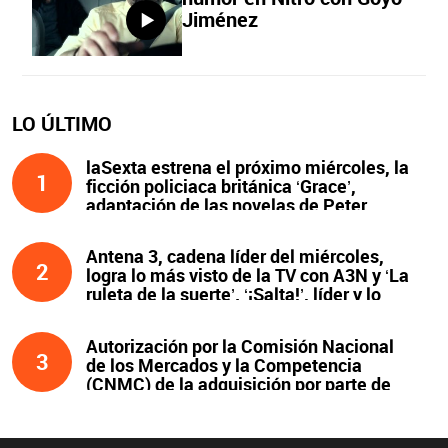
Jiménez
LO ÚLTIMO
laSexta estrena el próximo miércoles, la
1
ficción policiaca británica ‘Grace’,
adaptación de las novelas de Peter
James y protagonizada por John Simm
Antena 3, cadena líder del miércoles,
2
logra lo más visto de la TV con A3N y ‘La
ruleta de la suerte’. ‘¡Salta!’, líder y lo
más visto de la noche
Autorización por la Comisión Nacional
3
de los Mercados y la Competencia
(CNMC) de la adquisición por parte de
Atresmedia del 100 % del capital social
de Clear Channel España, S.L.U., y
compromisos asumidos