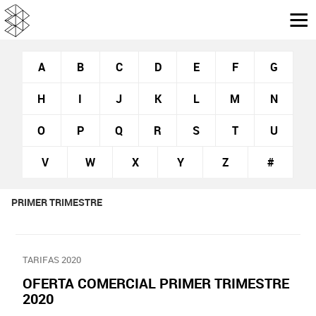
A
B
C
D
E
F
G
H
I
J
K
L
M
N
O
P
Q
R
S
T
U
V
W
X
Y
Z
#
PRIMER TRIMESTRE
TARIFAS 2020
OFERTA COMERCIAL PRIMER TRIMESTRE
2020