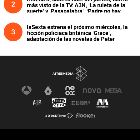
2
más visto de la TV: A3N, ‘La ruleta de la
suerte’ y ‘Pasapalabra’. ‘Padre no hay
más que uno’, líder de la noche
laSexta estrena el próximo miércoles, la
3
ficción policiaca británica ‘Grace’,
adaptación de las novelas de Peter
James y protagonizada por John Simm