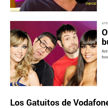
ATR
O
b
Ant
bus
Los Gatuitos de Vodafon