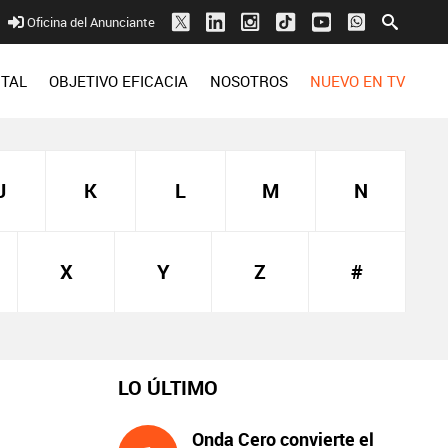
Oficina del Anunciante
ITAL
OBJETIVO EFICACIA
NOSOTROS
NUEVO EN TV
J
K
L
M
N
X
Y
Z
#
LO ÚLTIMO
Onda Cero convierte el