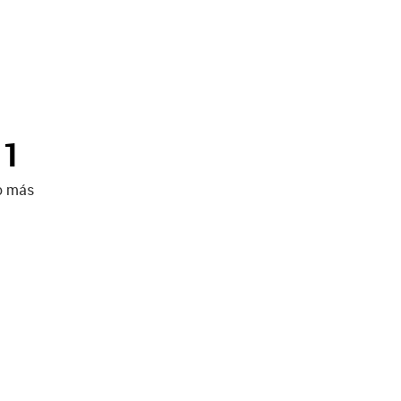
11
lo más