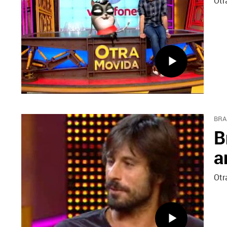
Otr
BRA
B
a
Otr