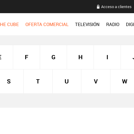
Acceso a clientes
HE CUBE
OFERTA COMERCIAL
TELEVISIÓN
RADIO
DIG
E
F
G
H
I
S
T
U
V
W