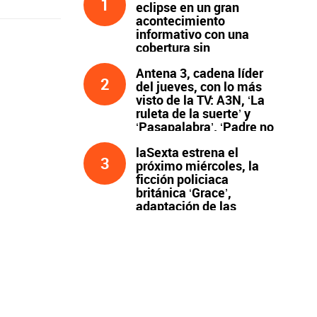
1
eclipse en un gran
acontecimiento
informativo con una
cobertura sin
precedentes
Antena 3, cadena líder
2
del jueves, con lo más
visto de la TV: A3N, ‘La
ruleta de la suerte’ y
‘Pasapalabra’. ‘Padre no
hay más que uno’, líder
laSexta estrena el
de la noche
3
próximo miércoles, la
ficción policiaca
británica ‘Grace’,
adaptación de las
novelas de Peter James
y protagonizada por
John Simm