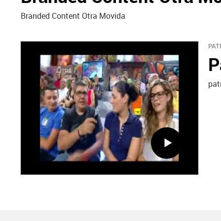
Branded Content Otra Movida
PAT
P
pat