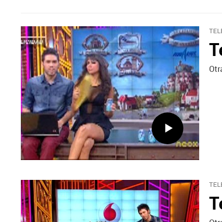
TEL
T
Otr
TEL
T