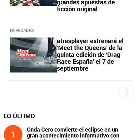
grandes apuestas de
ficción original
NOVEDADES
atresplayer estrenará el
‘Meet the Queens’ de la
quinta edición de ‘Drag
Race España’ el 7 de
septiembre
LO ÚLTIMO
Onda Cero convierte el eclipse en un
1
gran acontecimiento informativo con