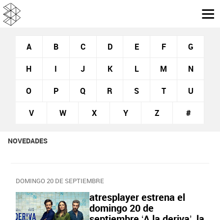
A
B
C
D
E
F
G
H
I
J
K
L
M
N
O
P
Q
R
S
T
U
V
W
X
Y
Z
#
NOVEDADES
DOMINGO 20 DE SEPTIEMBRE
atresplayer estrena el
domingo 20 de
septiembre ‘A la deriva’, la