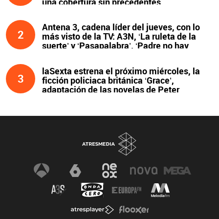
una cobertura sin precedentes
Antena 3, cadena líder del jueves, con lo
2
más visto de la TV: A3N, ‘La ruleta de la
suerte’ y ‘Pasapalabra’. ‘Padre no hay
más que uno’, líder de la noche
laSexta estrena el próximo miércoles, la
3
ficción policiaca británica ‘Grace’,
adaptación de las novelas de Peter
James y protagonizada por John Simm