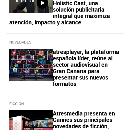
Holistic Cast, una
solución publicitaria
integral que maximiza
atención, impacto y alcance
NOVEDADES
atresplayer, la plataforma
española líder, reúne al
sector audiovisual en
Gran Canaria para
presentar sus nuevos
formatos
FICCIÓN
Atresmedia presenta en
Cannes sus principales
novedades de ficción,