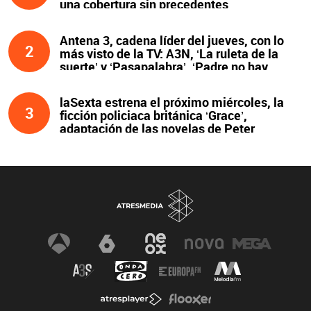
una cobertura sin precedentes
Antena 3, cadena líder del jueves, con lo
2
más visto de la TV: A3N, ‘La ruleta de la
suerte’ y ‘Pasapalabra’. ‘Padre no hay
más que uno’, líder de la noche
laSexta estrena el próximo miércoles, la
3
ficción policiaca británica ‘Grace’,
adaptación de las novelas de Peter
James y protagonizada por John Simm