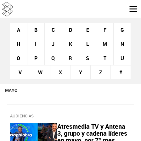
A
B
C
D
E
F
G
H
I
J
K
L
M
N
O
P
Q
R
S
T
U
V
W
X
Y
Z
#
MAYO
AUDIENCIAS
Atresmedia TV y Antena
3, grupo y cadena líderes
en mayo, por 7º mes