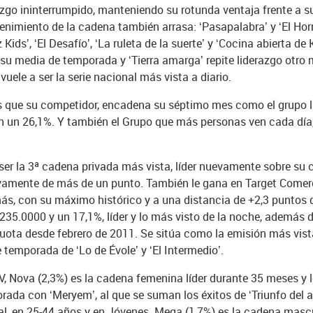
go ininterrumpido, manteniendo su rotunda ventaja frente a su
tenimiento de la cadena también arrasa: ‘Pasapalabra’ y ‘El H
z Kids’, ‘El Desafío’, ‘La ruleta de la suerte’ y ‘Cocina abierta de
s en su media de temporada y ‘Tierra amarga’ repite liderazgo ot
uele a ser la serie nacional más vista a diario.
 que su competidor, encadena su séptimo mes como el grupo líd
on un 26,1%. Y también el Grupo que más personas ven cada día
ser la 3ª cadena privada más vista, líder nuevamente sobre su 
vamente de más de un punto. También le gana en Target Comerc
demás, con su máximo histórico y a una distancia de +2,3 punto
.235.0000 y un 17,1%, líder y lo más visto de la noche, además 
uota desde febrero de 2011. Se sitúa como la emisión más vist
e temporada de ‘Lo de Évole’ y ‘El Intermedio’.
, Nova (2,3%) es la cadena femenina líder durante 35 meses y l
rada con ‘Meryem’, al que se suman los éxitos de ‘Triunfo del a
l, en 25-44 años y en Jóvenes. Mega (1,7%) es la cadena mascu