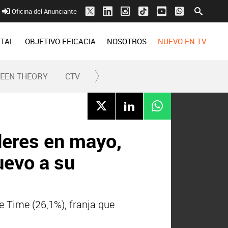
Oficina del Anunciante
ITAL
OBJETIVO EFICACIA
NOSOTROS
NUEVO EN TV
REEN THEORY
CTV
deres en mayo,
uevo a su
e Time (26,1%), franja que