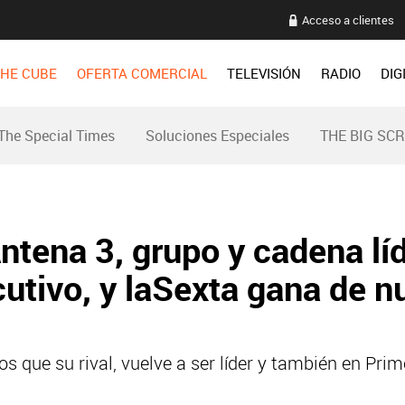
Acceso a clientes
HE CUBE
OFERTA COMERCIAL
TELEVISIÓN
RADIO
DIG
The Special Times
Soluciones Especiales
THE BIG SC
ntena 3, grupo y cadena lí
utivo, y laSexta gana de n
s que su rival, vuelve a ser líder y también en Prim