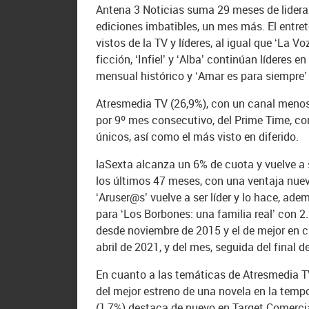
Antena 3 Noticias suma 29 meses de lideraz
ediciones imbatibles, un mes más. El entre
vistos de la TV y líderes, al igual que ‘La Vo
ficción, ‘Infiel’ y ‘Alba’ continúan lídere
mensual histórico y ‘Amar es para siempre’ v
Atresmedia TV (26,9%), con un canal menos
por 9º mes consecutivo, del Prime Time, c
únicos, así como el más visto en diferido.
laSexta alcanza un 6% de cuota y vuelve a 
los últimos 47 meses, con una ventaja nue
‘Aruser@s’ vuelve a ser líder y lo hace, a
para ‘Los Borbones: una familia real’ con 2
desde noviembre de 2015 y el de mejor en c
abril de 2021, y del mes, seguida del final d
En cuanto a las temáticas de Atresmedia TV
del mejor estreno de una novela en la tempo
(1,7%) destaca de nuevo en Target Comercia