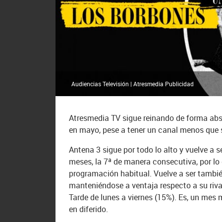
Audiencias Televisión | Atresmedia Publicidad
Atresmedia TV sigue reinando de forma absol
en mayo, pese a tener un canal menos que su
Antena 3 sigue por todo lo alto y vuelve a s
meses, la 7ª de manera consecutiva, por lo 
programación habitual. Vuelve a ser tambié
manteniéndose a ventaja respecto a su rival
Tarde de lunes a viernes (15%). Es, un mes
en diferido.