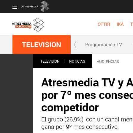
OTTIR
IKA
T
TELEVISION
Programación TV
TELEVISION
NOTICIAS
AUDIENCIAS
Atresmedia TV y A
por 7º mes consec
competidor
El grupo (26,9%), con un canal meno
gana por 9º mes consecutivo.