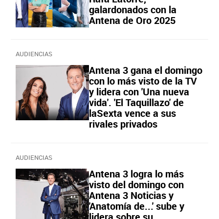
galardonados con la
Antena de Oro 2025
AUDIENCIAS
Antena 3 gana el domingo
con lo más visto de la TV
y lidera con 'Una nueva
vida'. 'El Taquillazo' de
laSexta vence a sus
rivales privados
AUDIENCIAS
Antena 3 logra lo más
visto del domingo con
Antena 3 Noticias y
'Anatomía de...' sube y
lidera sobre su