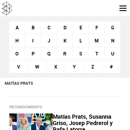
A
B
C
D
E
F
G
H
I
J
K
L
M
N
O
P
Q
R
S
T
U
V
W
X
Y
Z
#
MATÍAS PRATS
RECONOCIMIENTO
Matías Prats, Susanna
Griso, Josep Pedrerol y
Rafa Latorre,