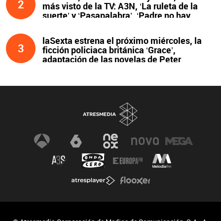
2
más visto de la TV: A3N, ‘La ruleta de la
suerte’ y ‘Pasapalabra’. ‘Padre no hay
más que uno’, líder de la noche
laSexta estrena el próximo miércoles, la
3
ficción policiaca británica ‘Grace’,
adaptación de las novelas de Peter
James y protagonizada por John Simm