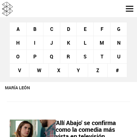
A
B
C
D
E
F
G
H
I
J
K
L
M
N
O
P
Q
R
S
T
U
V
W
X
Y
Z
#
MARÍA LEÓN
'Allí Abajo' se confirma
como la comedia más
vista en televisión