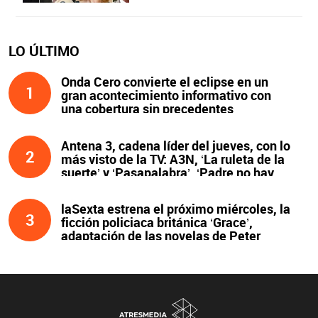
LO ÚLTIMO
Onda Cero convierte el eclipse en un
1
gran acontecimiento informativo con
una cobertura sin precedentes
Antena 3, cadena líder del jueves, con lo
2
más visto de la TV: A3N, ‘La ruleta de la
suerte’ y ‘Pasapalabra’. ‘Padre no hay
más que uno’, líder de la noche
laSexta estrena el próximo miércoles, la
3
ficción policiaca británica ‘Grace’,
adaptación de las novelas de Peter
James y protagonizada por John Simm