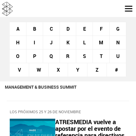
A
B
C
D
E
F
G
H
I
J
K
L
M
N
O
P
Q
R
S
T
U
V
W
X
Y
Z
#
MANAGEMENT & BUSINESS SUMMIT
LOS PRÓXIMOS 25 Y 26 DE NOVIEMBRE
ATRESMEDIA vuelve a
apostar por el evento de
referencia para directivos,