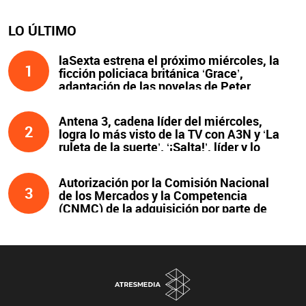
LO ÚLTIMO
laSexta estrena el próximo miércoles, la
1
ficción policiaca británica ‘Grace’,
adaptación de las novelas de Peter
James y protagonizada por John Simm
Antena 3, cadena líder del miércoles,
2
logra lo más visto de la TV con A3N y ‘La
ruleta de la suerte’. ‘¡Salta!’, líder y lo
más visto de la noche
Autorización por la Comisión Nacional
3
de los Mercados y la Competencia
(CNMC) de la adquisición por parte de
Atresmedia del 100 % del capital social
de Clear Channel España, S.L.U., y
compromisos asumidos