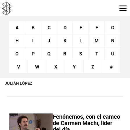
A
B
C
D
E
F
G
H
I
J
K
L
M
N
O
P
Q
R
S
T
U
V
W
X
Y
Z
#
JULIÁN LÓPEZ
Fenónemos, con el cameo
de Carmen Machi, líder
del día