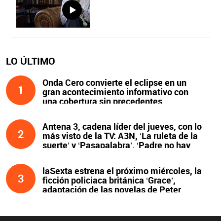
LO ÚLTIMO
Onda Cero convierte el eclipse en un
1
gran acontecimiento informativo con
una cobertura sin precedentes
Antena 3, cadena líder del jueves, con lo
2
más visto de la TV: A3N, ‘La ruleta de la
suerte’ y ‘Pasapalabra’. ‘Padre no hay
más que uno’, líder de la noche
laSexta estrena el próximo miércoles, la
3
ficción policiaca británica ‘Grace’,
adaptación de las novelas de Peter
James y protagonizada por John Simm