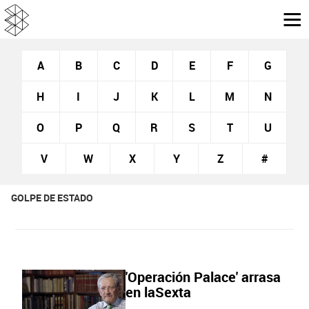
A
B
C
D
E
F
G
H
I
J
K
L
M
N
O
P
Q
R
S
T
U
V
W
X
Y
Z
#
GOLPE DE ESTADO
'Operación Palace' arrasa
en laSexta