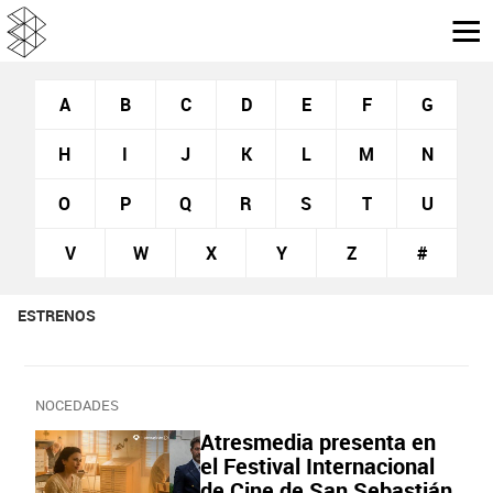
A
B
C
D
E
F
G
H
I
J
K
L
M
N
O
P
Q
R
S
T
U
V
W
X
Y
Z
#
ESTRENOS
NOCEDADES
Atresmedia presenta en
el Festival Internacional
de Cine de San Sebastián