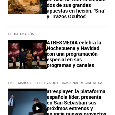
dos de sus grandes
apuestas en ficción: ’Sira’
y ‘Trazos Ocultos'
PROGRAMACIÓN
ATRESMEDIA celebra la
Nochebuena y Navidad
con una programación
especial en sus
programas y canales
EN EL MARCO DEL FESTIVAL INTERNACIONAL DE CINE DE SAN SEBASTIÁN
atresplayer, la plataforma
española líder, presenta
en San Sebastián sus
próximos estrenos y
anuncia nuevos proyectos