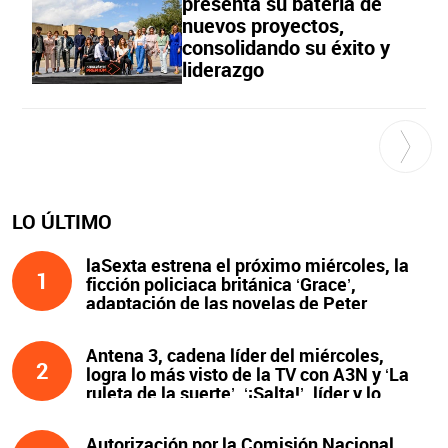
presenta su batería de
nuevos proyectos,
consolidando su éxito y
liderazgo
LO ÚLTIMO
laSexta estrena el próximo miércoles, la
1
ficción policiaca británica ‘Grace’,
adaptación de las novelas de Peter
James y protagonizada por John Simm
Antena 3, cadena líder del miércoles,
2
logra lo más visto de la TV con A3N y ‘La
ruleta de la suerte’. ‘¡Salta!’, líder y lo
más visto de la noche
Autorización por la Comisión Nacional