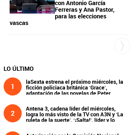
con Antonio García
Ferreras y Ana Pastor,
para las elecciones
vascas
LO ÚLTIMO
laSexta estrena el próximo miércoles, la
1
ficción policiaca británica ‘Grace’,
adaptación de las novelas de Peter
James y protagonizada por John Simm
Antena 3, cadena líder del miércoles,
2
logra lo más visto de la TV con A3N y ‘La
ruleta de la suerte’. ‘¡Salta!’, líder y lo
más visto de la noche