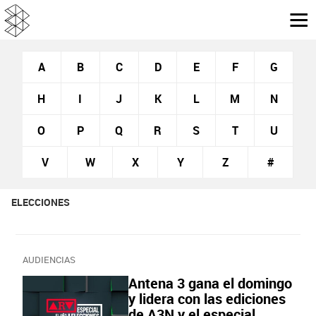
A
B
C
D
E
F
G
H
I
J
K
L
M
N
O
P
Q
R
S
T
U
V
W
X
Y
Z
#
ELECCIONES
AUDIENCIAS
Antena 3 gana el domingo
y lidera con las ediciones
de A3N y el especial