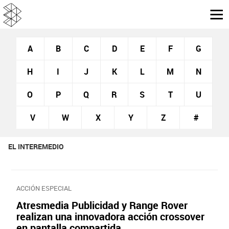
A
B
C
D
E
F
G
H
I
J
K
L
M
N
O
P
Q
R
S
T
U
V
W
X
Y
Z
#
EL INTEREMEDIO
ACCIÓN ESPECIAL
Atresmedia Publicidad y Range Rover
realizan una innovadora acción crossover
en pantalla compartida