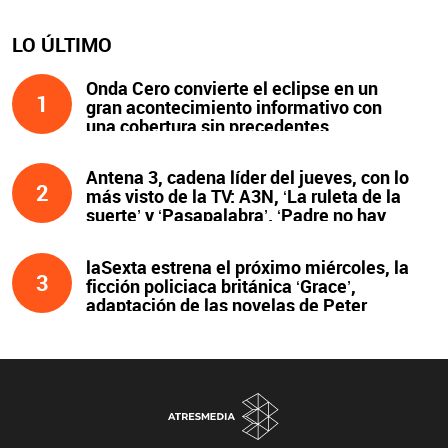
LO ÚLTIMO
Onda Cero convierte el eclipse en un
1
gran acontecimiento informativo con
una cobertura sin precedentes
Antena 3, cadena líder del jueves, con lo
2
más visto de la TV: A3N, ‘La ruleta de la
suerte’ y ‘Pasapalabra’. ‘Padre no hay
más que uno’, líder de la noche
laSexta estrena el próximo miércoles, la
3
ficción policiaca británica ‘Grace’,
adaptación de las novelas de Peter
James y protagonizada por John Simm