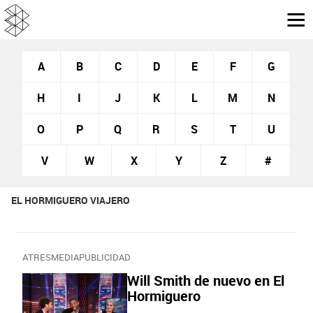
A
B
C
D
E
F
G
H
I
J
K
L
M
N
O
P
Q
R
S
T
U
V
W
X
Y
Z
#
EL HORMIGUERO VIAJERO
ATRESMEDIAPUBLICIDAD
Will Smith de nuevo en El
Hormiguero