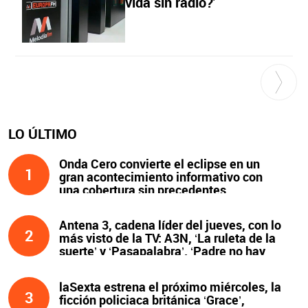
vida sin radio?'
LO ÚLTIMO
Onda Cero convierte el eclipse en un
1
gran acontecimiento informativo con
una cobertura sin precedentes
Antena 3, cadena líder del jueves, con lo
2
más visto de la TV: A3N, ‘La ruleta de la
suerte’ y ‘Pasapalabra’. ‘Padre no hay
más que uno’, líder de la noche
laSexta estrena el próximo miércoles, la
3
ficción policiaca británica ‘Grace’,