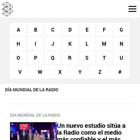
A
B
C
D
E
F
G
H
I
J
K
L
M
N
O
P
Q
R
S
T
U
V
W
X
Y
Z
#
DÍA MUNDIAL DE LA RADIO
DÍA MUNDIAL DE LA RADIO
Un nuevo estudio sitúa a
la Radio como el medio
más confiable y el más