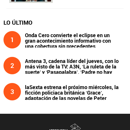
LO ÚLTIMO
Onda Cero convierte el eclipse en un
1
gran acontecimiento informativo con
una cobertura sin precedentes
Antena 3, cadena líder del jueves, con lo
2
más visto de la TV: A3N, ‘La ruleta de la
suerte’ y ‘Pasapalabra’. ‘Padre no hay
más que uno’, líder de la noche
laSexta estrena el próximo miércoles, la
3
ficción policiaca británica ‘Grace’,
adaptación de las novelas de Peter
James y protagonizada por John Simm