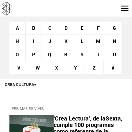
A
B
C
D
E
F
G
H
I
J
K
L
M
N
O
P
Q
R
S
T
U
V
W
X
Y
Z
#
CREA CULTURA+
LEER MAS ES VIVIR
‘Crea Lectura’, de laSexta,
cumple 100 programas
como referente de la