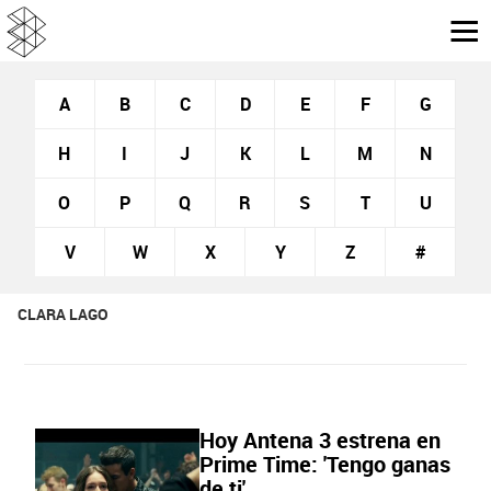
A
B
C
D
E
F
G
H
I
J
K
L
M
N
O
P
Q
R
S
T
U
V
W
X
Y
Z
#
CLARA LAGO
Hoy Antena 3 estrena en
Prime Time: 'Tengo ganas
de ti'