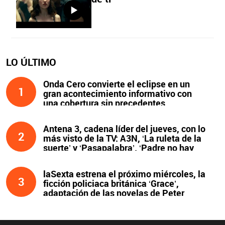
LO ÚLTIMO
Onda Cero convierte el eclipse en un
1
gran acontecimiento informativo con
una cobertura sin precedentes
Antena 3, cadena líder del jueves, con lo
2
más visto de la TV: A3N, ‘La ruleta de la
suerte’ y ‘Pasapalabra’. ‘Padre no hay
más que uno’, líder de la noche
laSexta estrena el próximo miércoles, la
3
ficción policiaca británica ‘Grace’,
adaptación de las novelas de Peter
James y protagonizada por John Simm