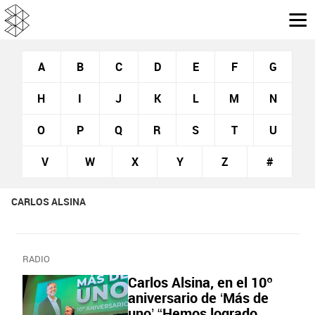
A
B
C
D
E
F
G
H
I
J
K
L
M
N
O
P
Q
R
S
T
U
V
W
X
Y
Z
#
CARLOS ALSINA
RADIO
Carlos Alsina, en el 10º
aniversario de ‘Más de
uno’ “Hemos logrado