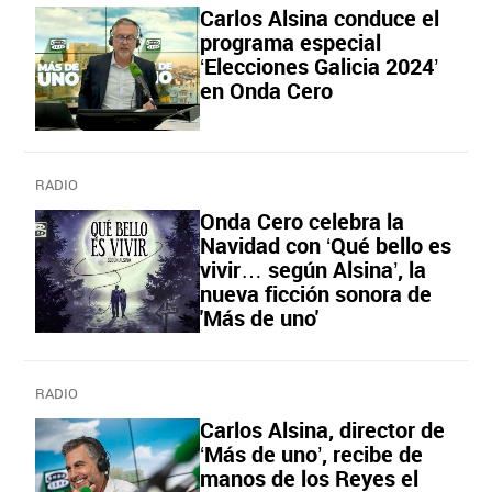
Carlos Alsina conduce el
programa especial
‘Elecciones Galicia 2024’
en Onda Cero
RADIO
Onda Cero celebra la
Navidad con ‘Qué bello es
vivir… según Alsina’, la
nueva ficción sonora de
'Más de uno'
RADIO
Carlos Alsina, director de
‘Más de uno’, recibe de
manos de los Reyes el