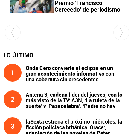
Premio ‘Francisco
Cerecedo’ de periodismo
LO ÚLTIMO
Onda Cero convierte el eclipse en un
1
gran acontecimiento informativo con
una cobertura sin precedentes
Antena 3, cadena líder del jueves, con lo
2
más visto de la TV: A3N, ‘La ruleta de la
suerte’ y ‘Pasapalabra’. ‘Padre no hay
más que uno’, líder de la noche
laSexta estrena el próximo miércoles, la
3
ficción policiaca británica ‘Grace’,
adaptación de las novelas de Peter