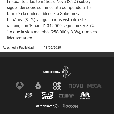
En cuanto a las temáticas, Nova (2,3%) sube y
sigue líder sobre su inmediata competidora. Es
también la cadena líder de la Sobremesa
temática (3,1%) y logra lo más visto de este
ranking con 'Emanet': 342.000 seguidores y 3,7%.
'Lo que la vida me robó' (258.000 y 3,3%), también
líder temático.
Atresmedia Publicidad
| | 18/06/2025