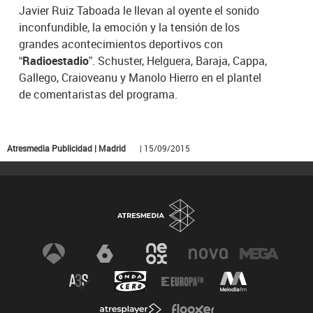
Javier Ruiz Taboada le llevan al oyente el sonido
inconfundible, la emoción y la tensión de los
grandes acontecimientos deportivos con
“Radioestadio”
. Schuster, Helguera, Baraja, Cappa,
Gallego, Craioveanu y Manolo Hierro en el plantel
de comentaristas del programa.
Atresmedia Publicidad | Madrid
| 15/09/2015