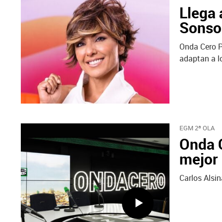
Llega 
Sonsol
Onda Cero P
adaptan a l
EGM 2ª OLA
Onda C
mejor 
Carlos Alsi