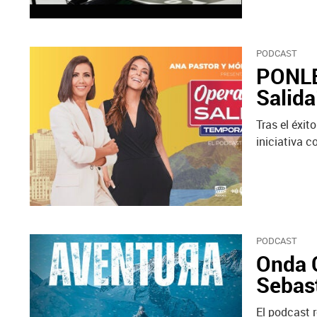
PODCAST
PONLE
Salida
Tras el éxi
iniciativa 
PODCAST
Onda C
Sebast
El podcast 