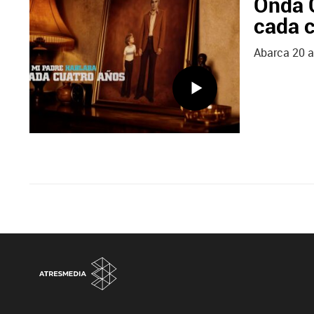
Onda C
cada c
Abarca 20 añ