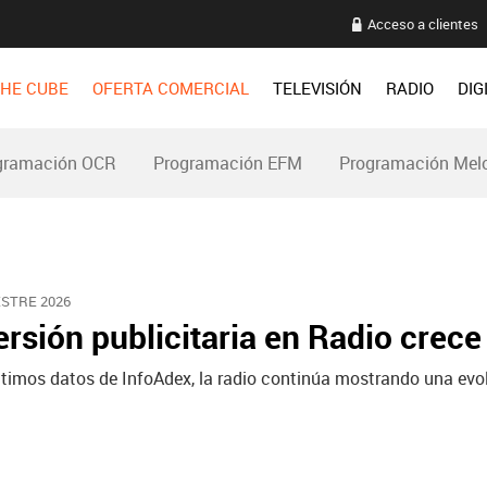
Acceso a clientes
HE CUBE
OFERTA COMERCIAL
TELEVISIÓN
RADIO
DIG
gramación OCR
Programación EFM
Programación Mel
STRE 2026
ersión publicitaria en Radio crece
ltimos datos de InfoAdex, la radio continúa mostrando una evol