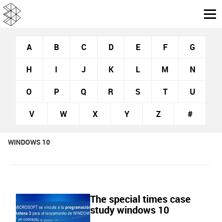
A
B
C
D
E
F
G
H
I
J
K
L
M
N
O
P
Q
R
S
T
U
V
W
X
Y
Z
#
WINDOWS 10
The special times case
study windows 10