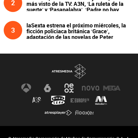
2
más visto de la TV: A3N, ‘La ruleta de la
suerte’ y ‘Pasapalabra’. ‘Padre no hay
más que uno’, líder de la noche
laSexta estrena el próximo miércoles, la
3
ficción policiaca británica ‘Grace’,
adaptación de las novelas de Peter
James y protagonizada por John Simm