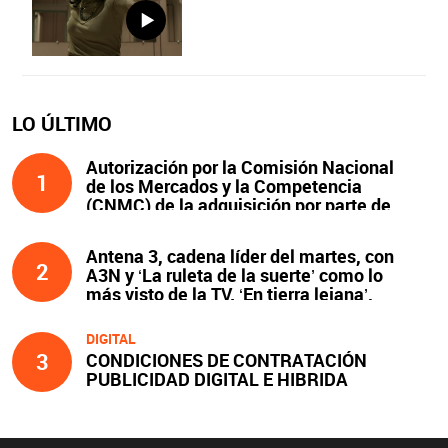
LO ÚLTIMO
Autorización por la Comisión Nacional
1
de los Mercados y la Competencia
(CNMC) de la adquisición por parte de
Atresmedia del 100 % del capital social
de Clear Channel España, S.L.U., y
Antena 3, cadena líder del martes, con
compromisos asumidos
2
A3N y ‘La ruleta de la suerte’ como lo
más visto de la TV. ‘En tierra lejana’,
líder y lo más visto de la noche
DIGITAL
3
CONDICIONES DE CONTRATACIÓN
PUBLICIDAD DIGITAL E HIBRIDA