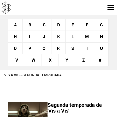
A
B
C
D
E
F
G
H
I
J
K
L
M
N
O
P
Q
R
S
T
U
V
W
X
Y
Z
#
VIS A VIS - SEGUNDA TEMPORADA
Segunda temporada de
'Vis a Vis'