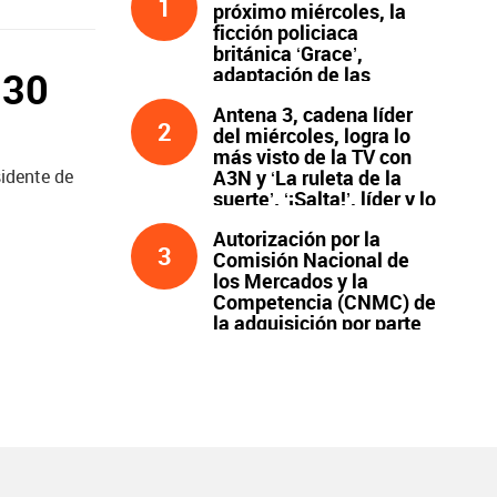
1
próximo miércoles, la
ficción policiaca
británica ‘Grace’,
adaptación de las
:30
novelas de Peter James
Antena 3, cadena líder
y protagonizada por
2
del miércoles, logra lo
John Simm
más visto de la TV con
A3N y ‘La ruleta de la
sidente de
suerte’. ‘¡Salta!’, líder y lo
más visto de la noche
Autorización por la
3
Comisión Nacional de
los Mercados y la
Competencia (CNMC) de
la adquisición por parte
de Atresmedia del 100 %
del capital social de
Clear Channel España,
S.L.U., y compromisos
asumidos