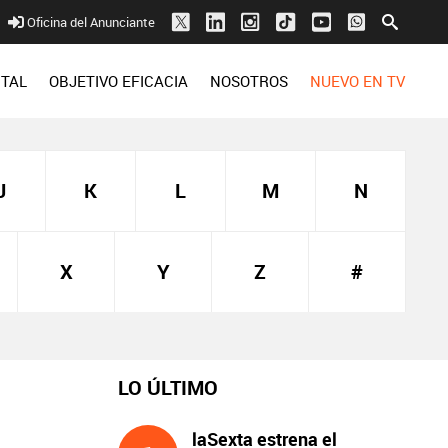
Oficina del Anunciante
ITAL
OBJETIVO EFICACIA
NOSOTROS
NUEVO EN TV
J
K
L
M
N
X
Y
Z
#
LO ÚLTIMO
laSexta estrena el