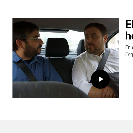
E
h
En 
Esq