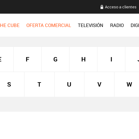
Acceso a clientes
HE CUBE
OFERTA COMERCIAL
TELEVISIÓN
RADIO
DIG
E
F
G
H
I
S
T
U
V
W