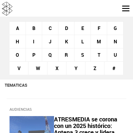
A
B
C
D
E
F
G
H
I
J
K
L
M
N
O
P
Q
R
S
T
U
V
W
X
Y
Z
#
TEMATICAS
AUDIENCIAS
ATRESMEDIA se corona
con un 2025 histórico:
Antena 3 crece y lidera