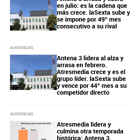
en julio: es la cadena que
más crece. laSexta sube y
se impone por 49º mes
consecutivo a su rival
AUDIENCIAS
Antena 3 lidera al alza y
arrasa en febrero.
Atresmedia crece y es el
grupo líder. laSexta sube
y vence por 44º mes a su
competidor directo
AUDIENCIAS
Atresmedia lidera y
culmina otra temporada
histórica: Antena 3,