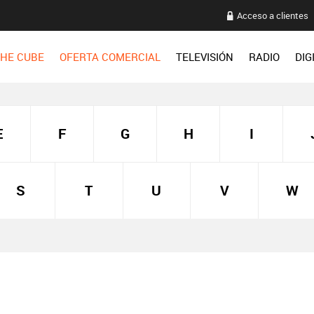
Acceso a clientes
HE CUBE
OFERTA COMERCIAL
TELEVISIÓN
RADIO
DIG
E
F
G
H
I
S
T
U
V
W