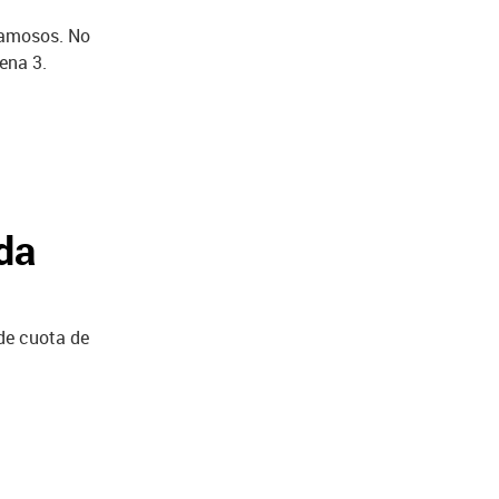
famosos. No
ena 3.
da
de cuota de