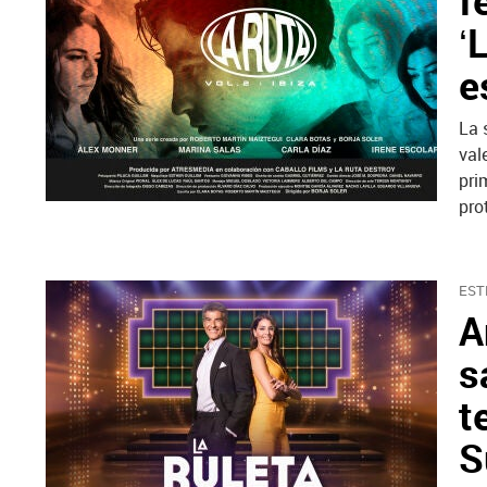
f
‘
e
La 
val
pri
pro
EST
A
s
t
S