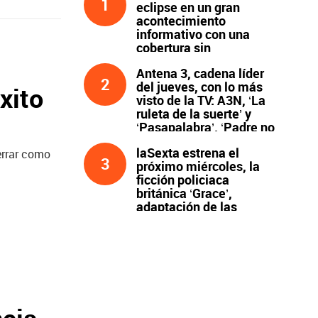
1
eclipse en un gran
acontecimiento
informativo con una
cobertura sin
precedentes
Antena 3, cadena líder
2
del jueves, con lo más
xito
visto de la TV: A3N, ‘La
ruleta de la suerte’ y
‘Pasapalabra’. ‘Padre no
hay más que uno’, líder
laSexta estrena el
de la noche
errar como
3
próximo miércoles, la
ficción policiaca
británica ‘Grace’,
adaptación de las
novelas de Peter James
y protagonizada por
John Simm