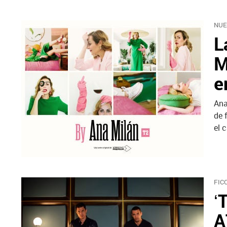
NUE
L
M
e
Ana
de 
el c
FIC
‘
A