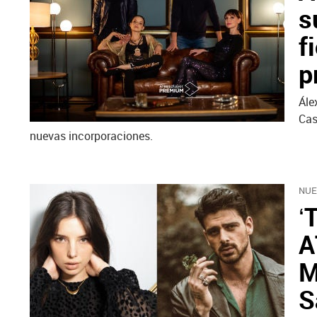
s
f
p
Ále
Cas
nuevas incorporaciones.
NUE
‘
A
M
S