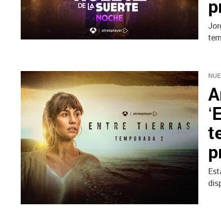
p
Jor
tem
NUE
A
‘
t
p
Est
dis