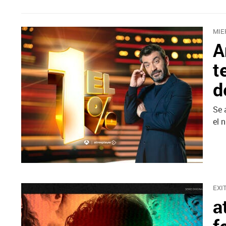
MIE
A
t
d
Se 
el 
EXI
a