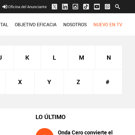
Oficina del Anunciante
ITAL
OBJETIVO EFICACIA
NOSOTROS
NUEVO EN TV
J
K
L
M
N
X
Y
Z
#
LO ÚLTIMO
Onda Cero convierte el