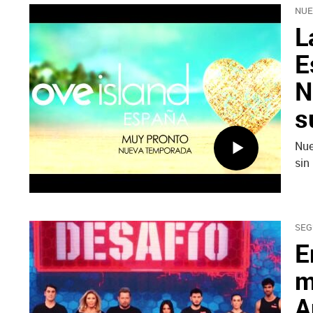
NUE
L
E
N
s
Nue
sin
SEG
E
m
A