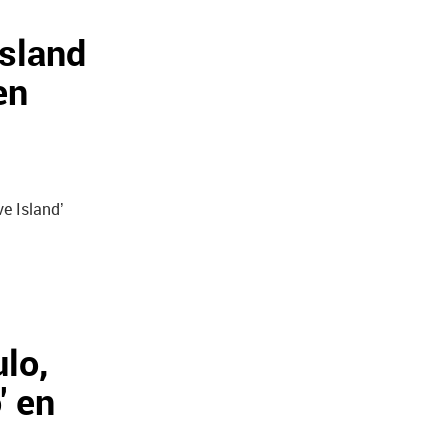
Island
en
e Island’
lo,
' en