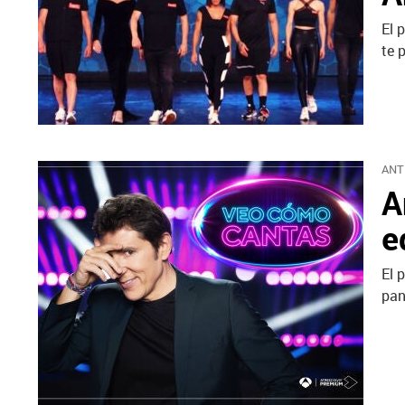
El 
te 
ANT
A
e
El 
pan