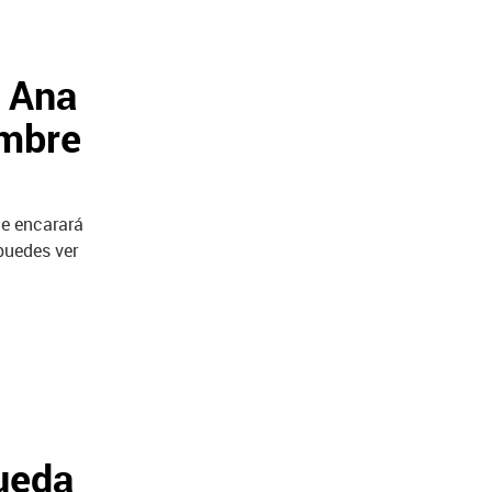
 Ana
embre
ue encarará
 puedes ver
ueda