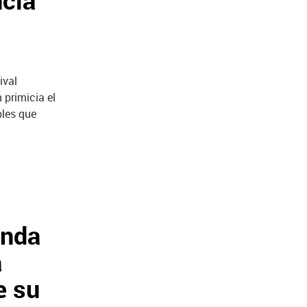
ncia
ival
 primicia el
bles que
unda
a
e su