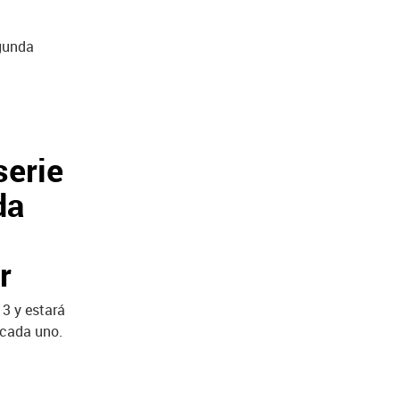
egunda
serie
da
r
 3 y estará
 cada uno.