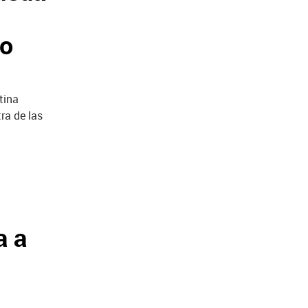
mo
tina
ra de las
a a