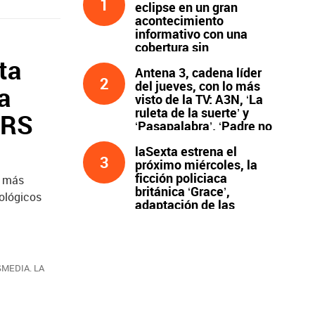
1
eclipse en un gran
acontecimiento
informativo con una
cobertura sin
precedentes
ta
Antena 3, cadena líder
2
del jueves, con lo más
a
visto de la TV: A3N, ‘La
ruleta de la suerte’ y
ERS
‘Pasapalabra’. ‘Padre no
hay más que uno’, líder
laSexta estrena el
de la noche
3
próximo miércoles, la
ficción policiaca
s más
británica ‘Grace’,
nológicos
adaptación de las
novelas de Peter James
y protagonizada por
John Simm
MEDIA. LA