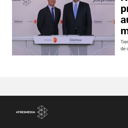
p
a
m
Tie
de 