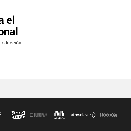
a el
onal
 producción