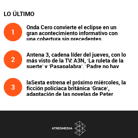
LO ÚLTIMO
Onda Cero convierte el eclipse en un
1
gran acontecimiento informativo con
una cobertura sin precedentes
Antena 3, cadena líder del jueves, con lo
2
más visto de la TV: A3N, ‘La ruleta de la
suerte’ y ‘Pasapalabra’. ‘Padre no hay
más que uno’, líder de la noche
laSexta estrena el próximo miércoles, la
3
ficción policiaca británica ‘Grace’,
adaptación de las novelas de Peter
James y protagonizada por John Simm