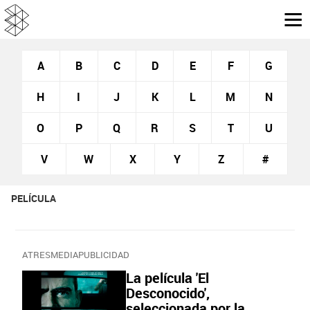
A
B
C
D
E
F
G
H
I
J
K
L
M
N
O
P
Q
R
S
T
U
V
W
X
Y
Z
#
PELÍCULA
ATRESMEDIAPUBLICIDAD
La película 'El
Desconocido',
seleccionada por la