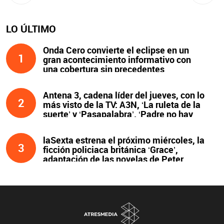
LO ÚLTIMO
Onda Cero convierte el eclipse en un
1
gran acontecimiento informativo con
una cobertura sin precedentes
Antena 3, cadena líder del jueves, con lo
2
más visto de la TV: A3N, ‘La ruleta de la
suerte’ y ‘Pasapalabra’. ‘Padre no hay
más que uno’, líder de la noche
laSexta estrena el próximo miércoles, la
3
ficción policiaca británica ‘Grace’,
adaptación de las novelas de Peter
James y protagonizada por John Simm