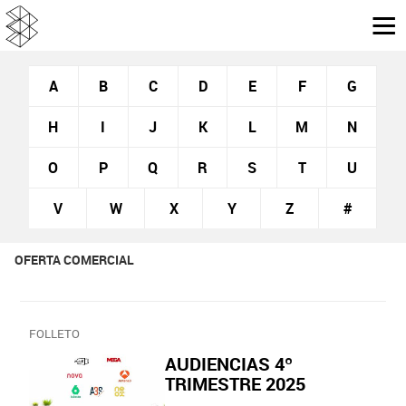
A
B
C
D
E
F
G
H
I
J
K
L
M
N
O
P
Q
R
S
T
U
V
W
X
Y
Z
#
OFERTA COMERCIAL
FOLLETO
AUDIENCIAS 4º
TRIMESTRE 2025