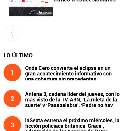
LO ÚLTIMO
Onda Cero convierte el eclipse en un
1
gran acontecimiento informativo con
una cobertura sin precedentes
Antena 3, cadena líder del jueves, con lo
2
más visto de la TV: A3N, ‘La ruleta de la
suerte’ y ‘Pasapalabra’. ‘Padre no hay
más que uno’, líder de la noche
laSexta estrena el próximo miércoles, la
3
ficción policiaca británica ‘Grace’,