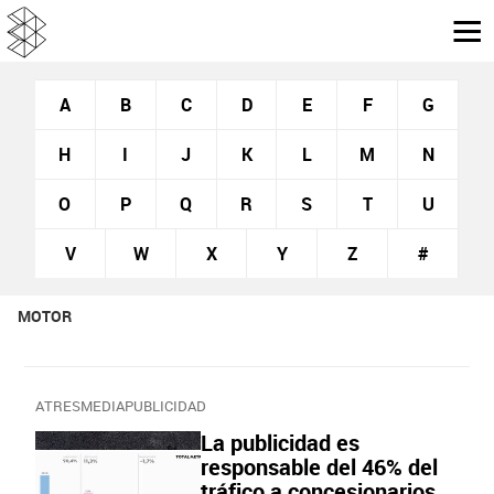
A
B
C
D
E
F
G
H
I
J
K
L
M
N
O
P
Q
R
S
T
U
V
W
X
Y
Z
#
MOTOR
ATRESMEDIAPUBLICIDAD
La publicidad es
responsable del 46% del
tráfico a concesionarios